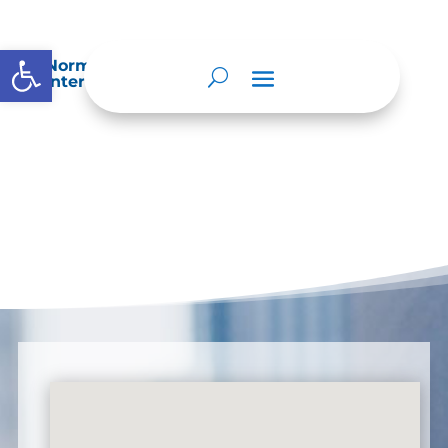
Abrir barra de herramientas
Normatividad especial que les aplique de
interés.