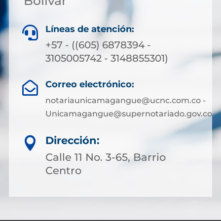
Bolívar
Líneas de atención:

+57 - ((605) 6878394 -
3105005742 - 3148855301)
Correo electrónico:

notariaunicamagangue@ucnc.com.co -
Unicamagangue@supernotariado.gov.co
Dirección:

Calle 11 No. 3-65, Barrio
Centro