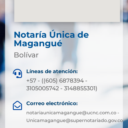
Notaría Única de
Magangué
Bolívar
Líneas de atención:

+57 - ((605) 6878394 -
3105005742 - 3148855301)
Correo electrónico:

notariaunicamagangue@ucnc.com.co -
Unicamagangue@supernotariado.gov.co