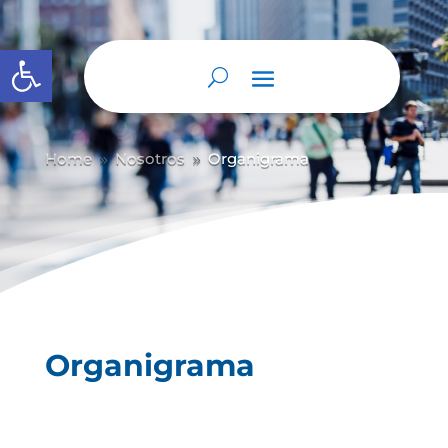
Abrir barra de herramientas
Home
Nosotros
Organigrama
9
9
Organigrama