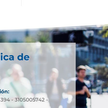
ica de
ión:
8394 - 3105005742 -