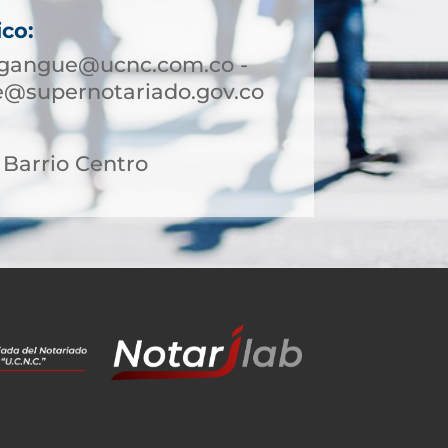
ico:
gangue@ucnc.com.co -
@supernotariado.gov.co
, Barrio Centro