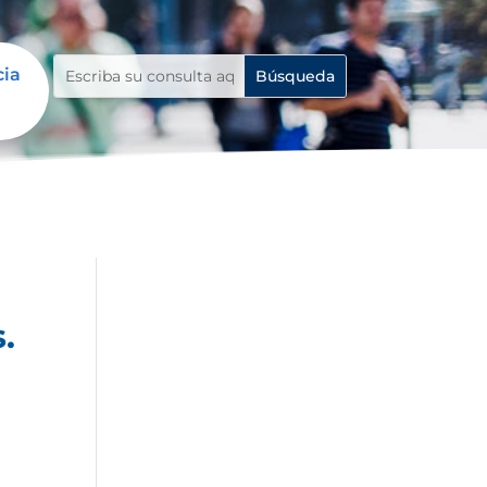
cia
.