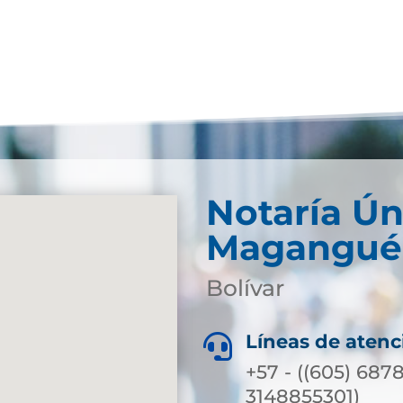
Notaría Ún
Magangué
Bolívar
Líneas de atenc

+57 - ((605) 687
3148855301)