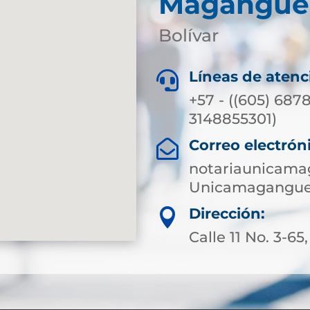
Magangué
Bolívar
Líneas de atenc

+57 - ((605) 687
3148855301)
Correo electrón

notariaunicama
Unicamagangue
Dirección:

Calle 11 No. 3-65