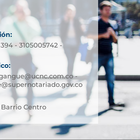
ión:
8394 - 3105005742 -
ico:
gangue@ucnc.com.co -
@supernotariado.gov.co
, Barrio Centro