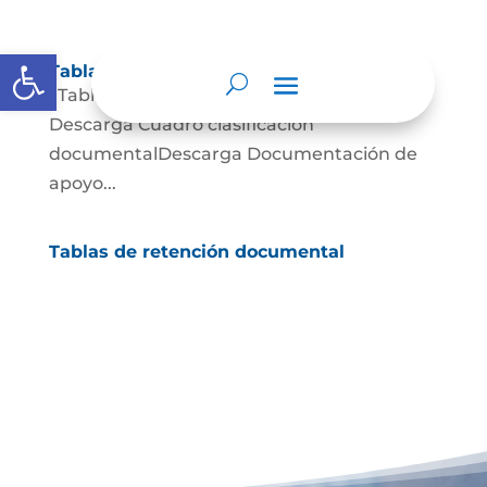
Abrir barra de herramientas
Tablas de retención documental
Tablas de Retención documental
Descarga Cuadro clasificación
documentalDescarga Documentación de
apoyo...
Tablas de retención documental