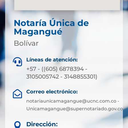
Notaría Única de
Magangué
Bolívar
Líneas de atención:

+57 - ((605) 6878394 -
3105005742 - 3148855301)
Correo electrónico:

notariaunicamagangue@ucnc.com.co -
Unicamagangue@supernotariado.gov.co
Dirección:
