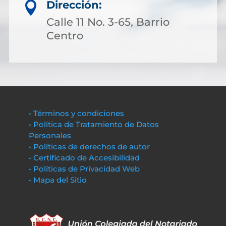
Dirección:

Calle 11 No. 3-65, Barrio
Centro
• Términos y condiciones
• Política de Tratamiento de Datos
Personales
• Políticas de derechos de autor
• Certificado de Accesibilidad
• Políticas de Privacidad Web
• Mapa del Sitio