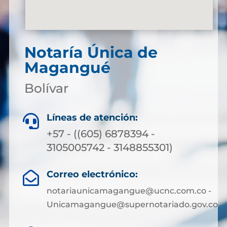
Notaría Única de
Magangué
Bolívar
Líneas de atención:

+57 - ((605) 6878394 -
3105005742 - 3148855301)
Correo electrónico:

notariaunicamagangue@ucnc.com.co -
Unicamagangue@supernotariado.gov.co