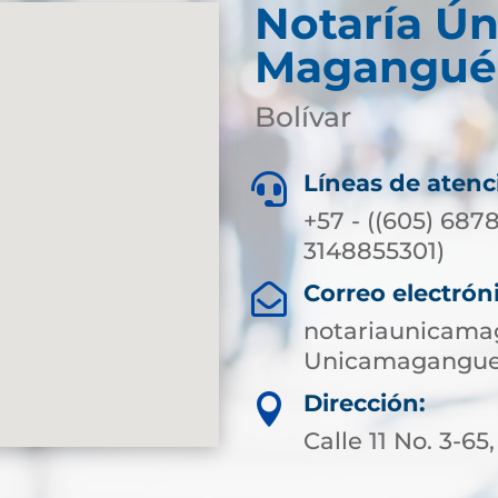
Notaría Ún
Magangué
Bolívar
Líneas de atenc

+57 - ((605) 687
3148855301)
Correo electrón

notariaunicama
Unicamagangue
Dirección:

Calle 11 No. 3-65