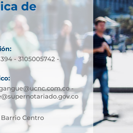
ica de
ión:
8394 - 3105005742 -
ico:
gangue@ucnc.com.co -
@supernotariado.gov.co
, Barrio Centro