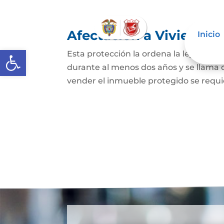
Afectación a Vivienda f
Inicio
Abrir barra de herramientas
Esta protección la ordena la ley sobre 
durante al menos dos años y se llama
vender el inmueble protegido se requie