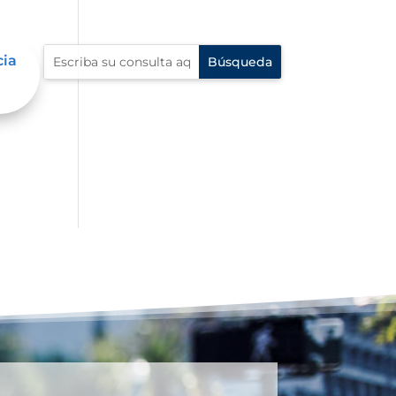
cia
al