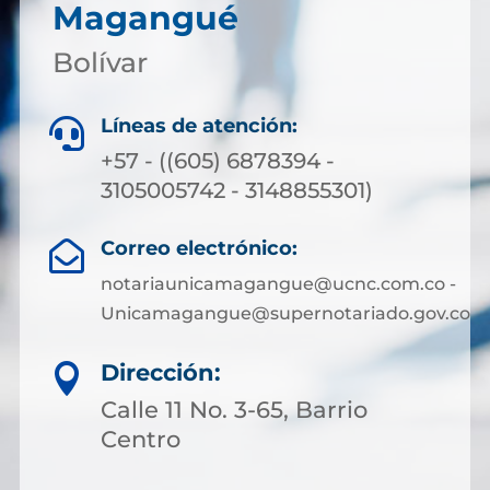
Magangué
Bolívar
Líneas de atención:

+57 - ((605) 6878394 -
3105005742 - 3148855301)
Correo electrónico:

notariaunicamagangue@ucnc.com.co -
Unicamagangue@supernotariado.gov.co
Dirección:

Calle 11 No. 3-65, Barrio
Centro