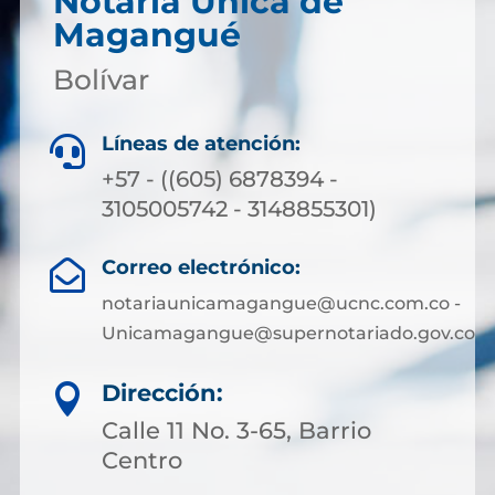
Notaría Única de
Magangué
Bolívar
Líneas de atención:

+57 - ((605) 6878394 -
3105005742 - 3148855301)
Correo electrónico:

notariaunicamagangue@ucnc.com.co -
Unicamagangue@supernotariado.gov.co
Dirección:

Calle 11 No. 3-65, Barrio
Centro